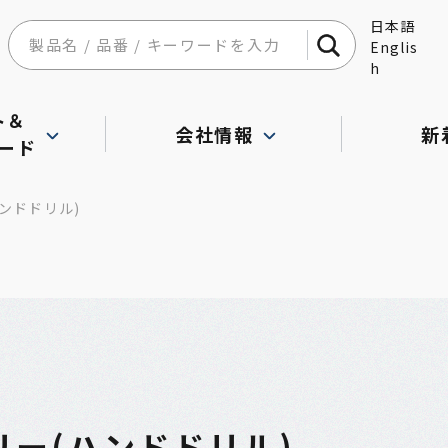
日本語
Englis
h
ト＆
会社情報
新
ード
ンドドリル)
ー(ハンドドリル)