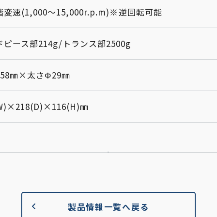
変速(1,000～15,000r.p.m)※逆回転可能
ピース部214g/トランス部2500g
58㎜×太さΦ29㎜
W)×218(D)×116(H)㎜
製品情報一覧へ戻る