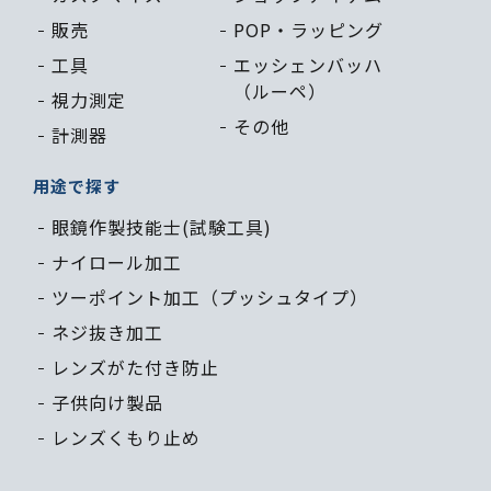
販売
POP・
ラッピング
工具
エッシェン
バッハ
（ルーペ）
視力測定
その他
計測器
用途で探す
眼鏡作製技能士(試験工具)
ナイロール加工
ツーポイント加工（プッシュタイプ）
ネジ抜き加工
レンズがた付き防止
子供向け製品
レンズくもり止め