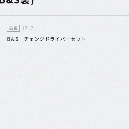
1717
品番
B＆S チェンジドライバーセット