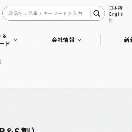
日本語
Englis
h
ト＆
会社情報
新
ード
)
&S製)