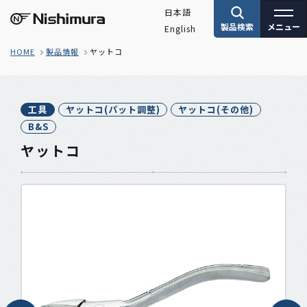
日本語
製品検索
メニュー
English
株式会社サンニシムラ
HOME
製品情報
ヤットコ
工具
ヤットコ(パット調整)
ヤットコ(その他)
B&S
ヤットコ