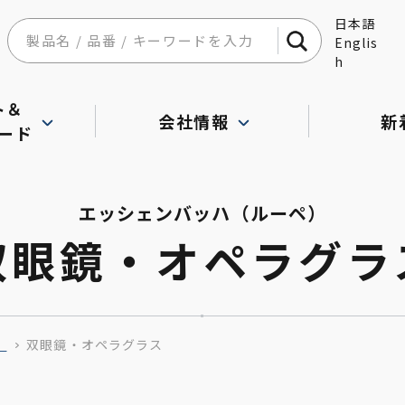
日本語
Englis
h
ト＆
会社情報
新
ード
エッシェンバッハ（ルーペ）
双眼鏡・オペラグラ
）
双眼鏡・オペラグラス