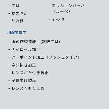
工具
エッシェン
バッハ
（ルーペ）
視力測定
その他
計測器
用途で探す
眼鏡作製技能士(試験工具)
ナイロール加工
ツーポイント加工（プッシュタイプ）
ネジ抜き加工
レンズがた付き防止
子供向け製品
レンズくもり止め